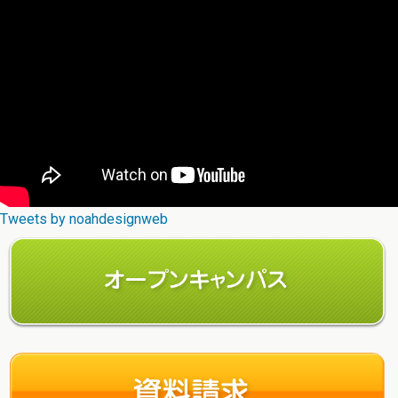
Tweets by noahdesignweb