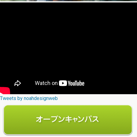
Tweets by noahdesignweb