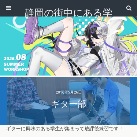
静岡の街中にある学
校｜専門学校 ノアデ
ザインカレッジ
2016年5月26日
ギター部
ギターに興味のある学生が集まって放課後練習です！！