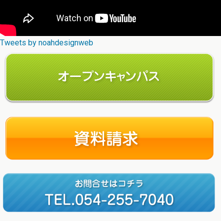
Tweets by noahdesignweb