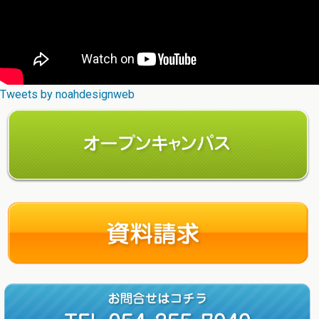
Tweets by noahdesignweb