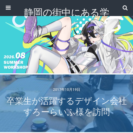
静岡の街中にある学
校｜専門学校 ノアデ
ザインカレッジ
2017年10月19日
卒業生が活躍するデザイン会社
すろーらいふ様を訪問