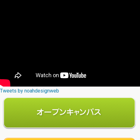
Tweets by noahdesignweb