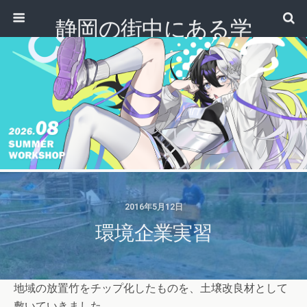
静岡の街中にある学
校｜専門学校 ノアデ
ザインカレッジ
2016年5月12日
環境企業実習
地域の
放置竹をチップ化したものを、土壌改良材として
敷いてい
きました。