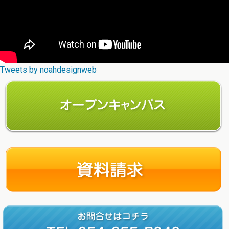
Tweets by noahdesignweb