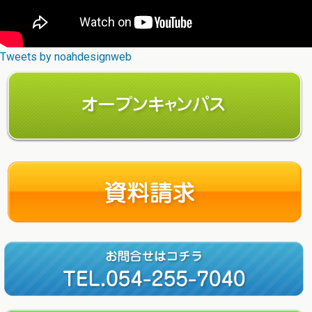
Tweets by noahdesignweb