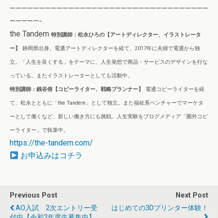
——————————————————————————————————
—————-
the Tandem
特別講師：松永ひろの【アートディレクター、イラストレータ
ー】
静岡県出身。電通アートディレクターを経て、2017年に夫婦で電通から独
立。
「人生を良くする」をテーマに、人生発想で商品・サービスのデザインを行な
っている。またイラストレーターとしても活動中。
特別講師：銭谷侑【コピーライター、戦略プランナー】
電通コピーライターを経
て、松永とともに「the Tandem」として独立。
また福祉系ベンチャーでマーケタ
ーとして働くなど、新しい働き方にも挑戦。
人生実験をブログメディア「圏外コピ
ーライター」で執筆中。
https://the-tandem.com/
お申込みはコチラ
Previous Post
Next Post
AO入試 2次エントリー受
はじめての3Dプリンター体験！
付中【令和2年度生募集中】