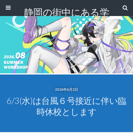
静岡の街中にある学
校｜専門学校 ノアデ
ザインカレッジ
2026年6月2日
6/3(水)は台風６号接近に伴い臨
時休校とします