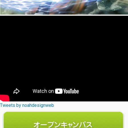
Tweets by noahdesignweb