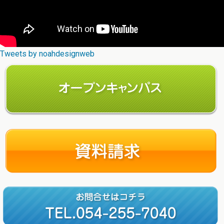
Tweets by noahdesignweb