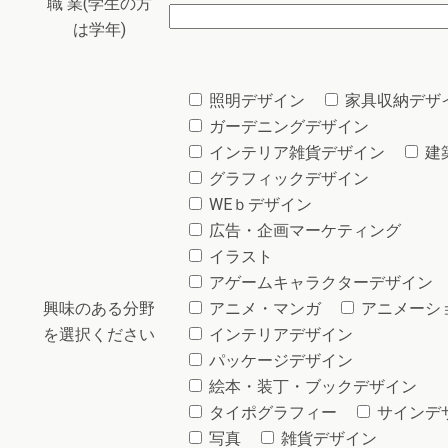
職 業(学生の方
は学年)
照明デザイン
家具収納デザ
ガーデニングデザイン
インテリア雑貨デザイン
建
グラフィックデザイン
WEｂデザイン
広告・企画マーケティング
イラスト
アゲームキャラクターデザイン
興味のある分野
アニメ・マンガ
アニメーシ
を選択ください
インテリアデザイン
パッケージデザイン
絵本・装丁・ブックデザイン
タイポグラフィー
サインデ
写真
雑貨デザイン