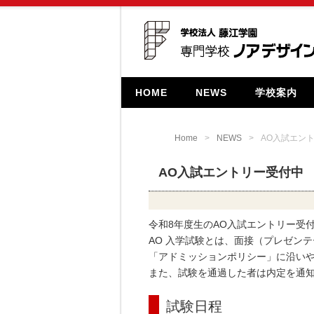
HOME
NEWS
学校案内
Home
NEWS
AO入試エン
AO入試エントリー受付中
令和8年度生のAO入試エントリー受
AO 入学試験とは、面接（プレゼン
「アドミッションポリシー」に沿い
また、試験を通過した者は内定を通
試験日程