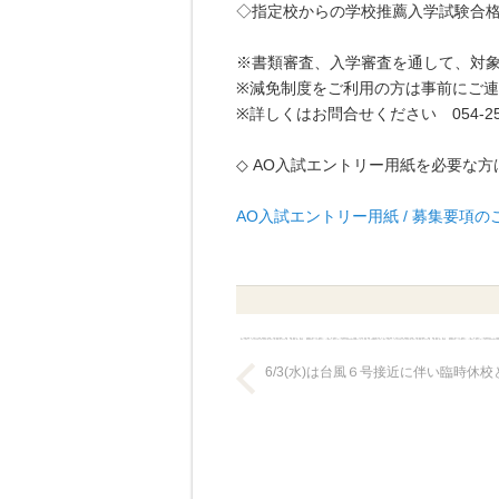
◇指定校からの学校推薦入学試験合格者
※書類審査、入学審査を通して、対
※減免制度をご利用の方は事前にご
※詳しくはお問合せください 054-25
◇ AO入試エントリー用紙を必要な
AO入試エントリー用紙 / 募集要項の
6/3(水)は台風６号接近に伴い臨時休