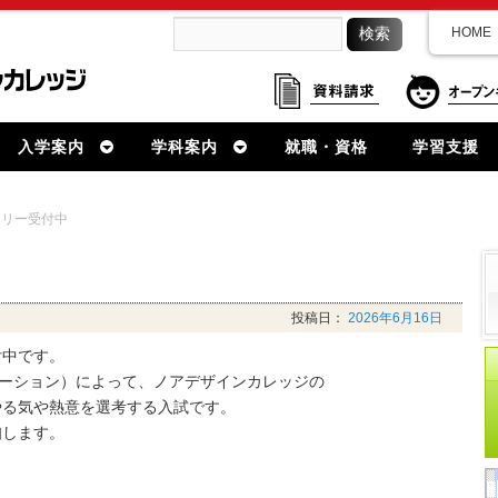
HOME
入学案内
学科案内
就職・資格
学習支援
トリー受付中
投稿日：
2026年6月16日
付中です。
テーション）によって、ノアデザインカレッジの
やる気や熱意を選考する入試です。
知します。