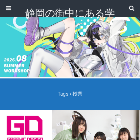
静岡の街中にある学
校｜専門学校 ノアデ
ザインカレッジ
Tags › 授業