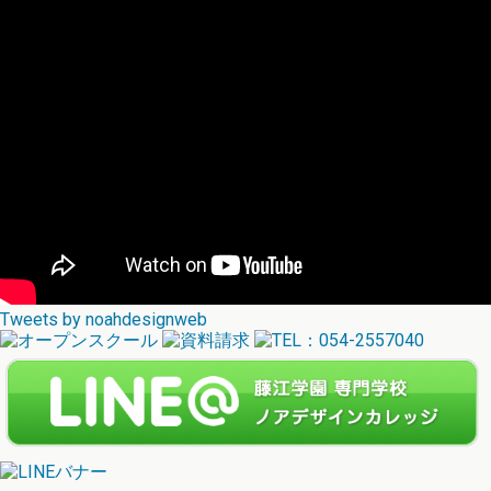
Tweets by noahdesignweb