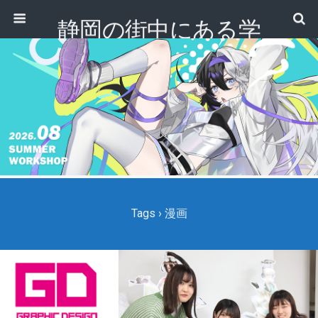
静岡の街中にある学
校｜専門学校 ノアデ
ザインカレッジ
Tags › 漫画