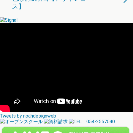
ス】
Tweets by noahdesignweb