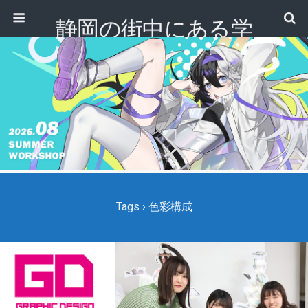
静岡の街中にある学
校｜専門学校 ノアデ
ザインカレッジ
Tags › 色彩構成