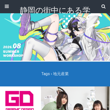
静岡の街中にある学
校｜専門学校 ノアデ
ザインカレッジ
Tags › 地元産業