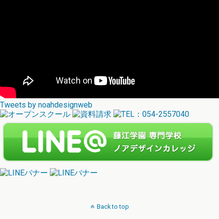
Tweets by noahdesignweb
Back to top